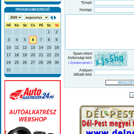
*Email:
PROGRAMKERESŐ
Honlap:
Hé
Ke
Sz
Cs
Pé
Sz
Va
1
2
3
4
5
6
7
8
9
10
11
12
13
14
15
16
Spam elleni
17
18
19
20
21
22
23
biztonsági kód:
24
25
26
27
28
29
30
| Új kódot kérek! |
31
A képen
látható kód:
v