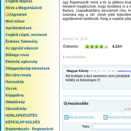
Ceglédi időjárás
úgy fogalmazott: mind a tíz új játékos kiv
mindent megtesznek, hogy továbbra is a l
Hírek a Megyeházáról
Balázs, csapatkapitány beszámolt róla, ho
Ügyeletek
számára egy a cél: minél jobb teljesít
együttesével találkozik. Amíg a ceglédi pá
Mozi műsor
Apróhirdetések
Ceglédi cégek, mesterek
2018.07.26. 11:27
Érdekes Tudomány
Értékelés:
4.33
/6
Az ügyvéd válaszol
Bűnügyi rovat
1
hozzászólás
Életmód, egészség
Világgazdasági elemzések
Magyar Károly
2018.07.26. 15:38 |
www.kony
Biri néni rovata
Kit érdekel a foci semmire nem jutottatok
költés rá felesleges !!!
Horoszkóp
Viccek
Képgaléria
Oldaltérkép
Új hozzászólás
Várostérkép
a (*)
HONLAPKÉSZÍTÉS
KÉPESLAP KÜLDÉS
*Név:
Bejelentkezés - Regisztráció