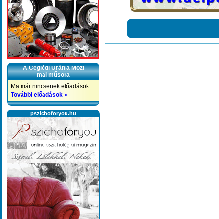
A Ceglédi Uránia Mozi
mai műsora
Ma már nincsenek előadások...
További előadások »
pszichoforyou.hu