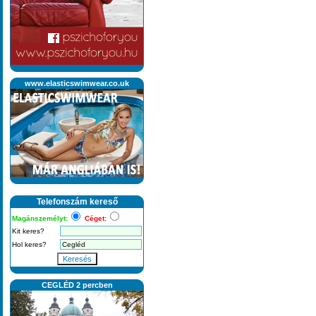
www.elasticswimwear.co.uk
Telefonszám kereső
Magánszemélyt:
Céget:
Kit keres?
Hol keres?
Keresés
CEGLÉD 2 percben