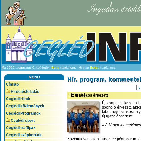
Ingatlan értékb
Ma 2026. augusztus 6. csütörtök,
Berta
napja van. - Holnap
Ibolya
napja lesz.
MENÜ
Hír, program, kommente
Címlap
v
Hirdetésfeladás
Tíz új játékos érkezett
Ceglédi Hírek
Új csapattal kezdi a 
Ceglédi közlemények
sportoló érkezett, aki
labdarúgó szakosztályá
Ceglédi Programok
új igazolás történt.
Ceglédi sport
« A képtár megtekintés
Ceglédi traffipax
Ceglédi szépkorúak
Közöttük van Oldal Tibor, ceglédi focista,