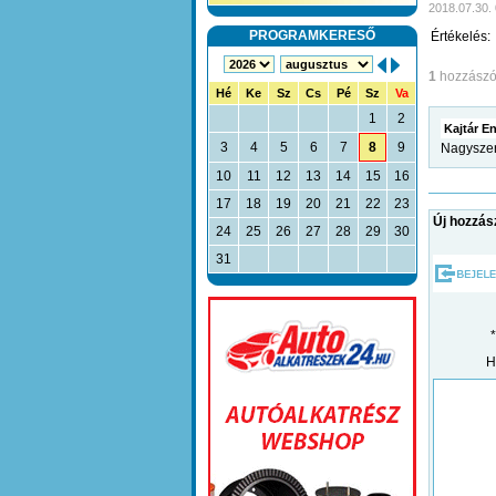
2018.07.30.
PROGRAMKERESŐ
Értékelés:
1
hozzászó
Hé
Ke
Sz
Cs
Pé
Sz
Va
1
2
Kajtár E
3
4
5
6
7
8
9
Nagyszer
10
11
12
13
14
15
16
17
18
19
20
21
22
23
Új hozzás
24
25
26
27
28
29
30
31
H