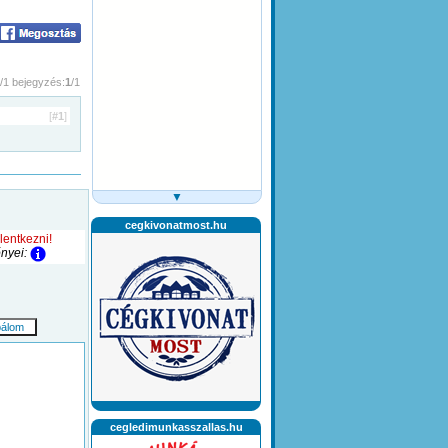
/1 bejegyzés:
1
/1
[
#1
]
▼
cegkivonatmost.hu
lentkezni!
őnyei:
cegledimunkasszallas.hu