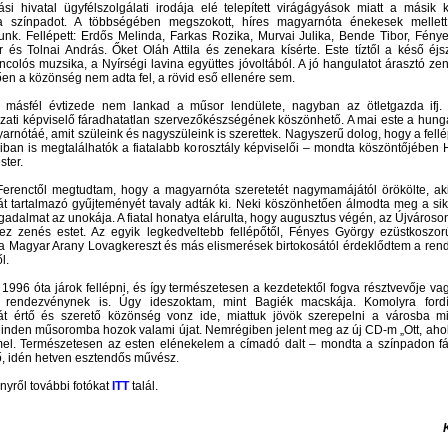
ási hivatal ügyfélszolgálati irodája elé telepített virágágyások miatt a másik 
i a színpadot. A többségében megszokott, híres magyarnóta énekesek mellett 
tunk. Fellépett: Erdős Melinda, Farkas Rozika, Murvai Julika, Bende Tibor, Fény
or és Tolnai András. Őket Oláh Attila és zenekara kísérte. Este tíztől a késő éj
áncolós muzsika, a Nyírségi lavina együttes jóvoltából. A jó hangulatot árasztó z
en a közönség nem adta fel, a rövid eső ellenére sem.
 másfél évtizede nem lankad a műsor lendülete, nagyban az ötletgazda ifj.
ati képviselő fáradhatatlan szervezőkészségének köszönhető. A mai este a hun
rnótáé, amit szüleink és nagyszüleink is szerettek. Nagyszerű dolog, hogy a fellé
iban is megtalálhatók a fiatalabb korosztály képviselői – mondta köszöntőjébe
ster.
y Ferenctől megtudtam, hogy a magyarnóta szeretetét nagymamájától örökölte, a
t tartalmazó gyűjteményét tavaly adták ki. Neki köszönhetően álmodta meg a sike
gadalmat az unokája. A fiatal honatya elárulta, hogy augusztus végén, az Újvároso
vez zenés estet. Az egyik legkedveltebb fellépőtől, Fényes György ezüstkoszo
 a Magyar Arany Lovagkereszt és más elismerések birtokosától érdeklődtem a ren
l.
 1996 óta járok fellépni, és így természetesen a kezdetektől fogva résztvevője va
 rendezvénynek is. Úgy ideszoktam, mint Bagiék macskája. Komolyra fordí
t értő és szerető közönség vonz ide, miattuk jövök szerepelni a városba m
Minden műsoromba hozok valami újat. Nemrégiben jelent meg az új CD-m „Ott, aho
mel. Természetesen az esten elénekelem a címadó dalt – mondta a színpadon f
, idén hetven esztendős művész.
nyről további fotókat
ITT
talál.