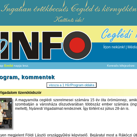
Ingatlan értékbecslés Cegléd és környékén
Kattints ide!
Írjon nekünk!
|
Média
nap
Emőd
napja lesz.
Keresés kifejezésre:
program, kommentek
vissza a 1 Hír/Program oldalra
Vigadalom tizenötödször
A magyarnóta ceglédi szerelmesei számára 15 év óta örömünnep, amikor
szombatján a városháza díszudvarában többszáz ember számára (ing
mellett), Nyáresti Vigadalmat rendeznek. Így történt ez július 28-án is.
en megjelent Földi László országgyűlési képviselő. Bejáratul most a Rákóczi úti