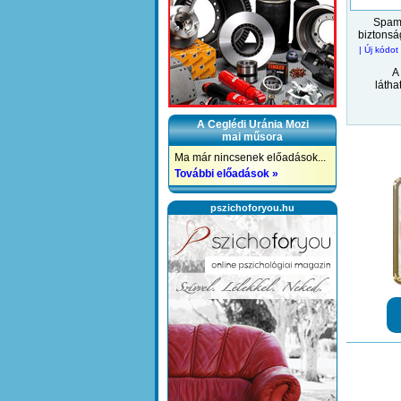
Spam 
biztonsá
| Új kódot 
A
látha
A Ceglédi Uránia Mozi
mai műsora
Ma már nincsenek előadások...
További előadások »
pszichoforyou.hu