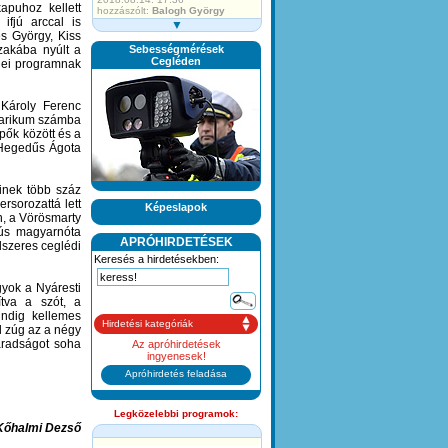
kapuhoz kellett
hozzászólt:
Balogh György
ifjú arccal is
▼
Nagyszerű élmény volt,
es György, Kiss
köszönjük!
szakába nyúlt a
Sebességmérések
2018.07.30. 13:49
hozzászólt:
Cegléden
Kajtár Endre
enei programnak
Kit érdekel a foci semmire
nem...
2018.07.26. 15:38
 Károly Ferenc
hozzászólt:
Magyar Károly
garikum számba
Ajánlott lenne a szakembert
pők között és a
elszállásolni pár...
n Hegedűs Ágota
2018.07.07. 08:54
hozzászólt:
marsy22
Ha nem találtak az illetékesek
kinek több száz
"disznóbűzt",akkor...
2018.07.06. 11:39
rsorozattá lett
Képeslapok
hozzászólt:
Sági Károly
n, a Vörösmarty
Nem találok munkát és
rús magyarnóta
szeretnék gyorsan
APRÓHIRDETÉSEK
dszeres ceglédi
2018.06.25. 10:05
Keresés a hirdetésekben:
hozzászólt:
graurlotti
Meg kellett volna jegyezni, hogy
gyok a Nyáresti
ha...
2018.06.20. 19:55
tva a szót, a
hozzászólt:
Szef
indig kellemes
Hirdetési kategóriák
l zúg az a négy
áradságot soha
Az apróhirdetések
ingyenesek!
Apróhirdetés feladása
Legközelebbi programok:
Kőhalmi Dezső