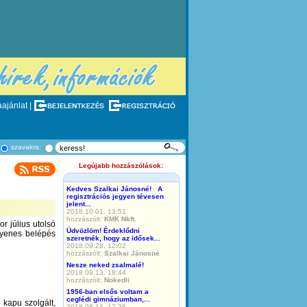
ajánlat |
szavakra:
Legújabb hozzászólások:
Kedves Szalkai Jánosné! A
regisztrációs jegyen tévesen
jelent...
2018.10.01. 13:51
hozzászólt:
KMK Nkft.
 július utolsó
Üdvözlöm! Érdeklődni
yenes belépés
szeretnék, hogy az idősek...
2018.09.28. 12:02
hozzászólt:
Szalkai Jánosné
Nesze neked zsalmalé!
2018.09.13. 18:44
hozzászólt:
Nokedli
1956-ban elsős voltam a
ceglédi gimnáziumban,...
 kapu szolgált,
2018.08.14. 17:36