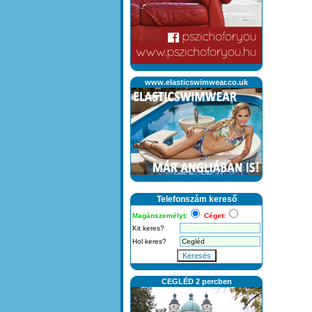
www.elasticswimwear.co.uk
Telefonszám kereső
Magánszemélyt:
Céget:
Kit keres?
Hol keres?
Keresés
CEGLÉD 2 percben