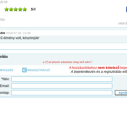
 09:58
5
/6
lás
oldal:
1
ndre
2018.07.30. 13:49
ű élmény volt, köszönjük!
zólás
a (*)-al jelzett adatokat meg kell adni !
A hozzászóláshoz
nem kötelező
beje
A bejelentkezés és a regisztrálás el
*Név:
*Email:
onlap: