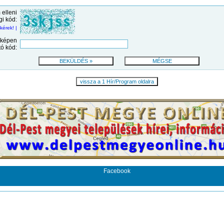
elleni
gi kód:
kérek! |
 képen
tó kód:
vissza a 1 Hír/Program oldalra
Facebook