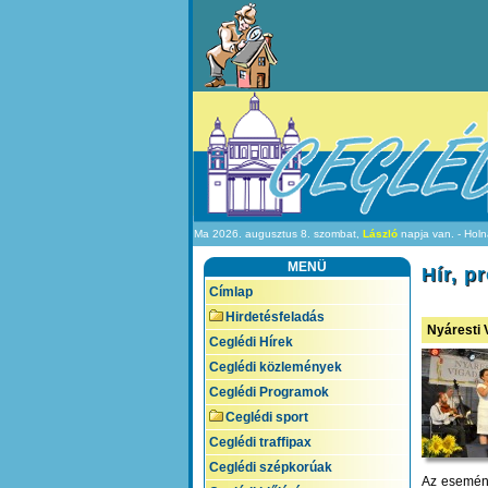
Ma 2026. augusztus 8. szombat,
László
napja van. - Hol
MENÜ
Hír, 
Címlap
Hirdetésfeladás
Nyáresti 
Ceglédi Hírek
Ceglédi közlemények
Ceglédi Programok
Ceglédi sport
Ceglédi traffipax
Ceglédi szépkorúak
Az esemény