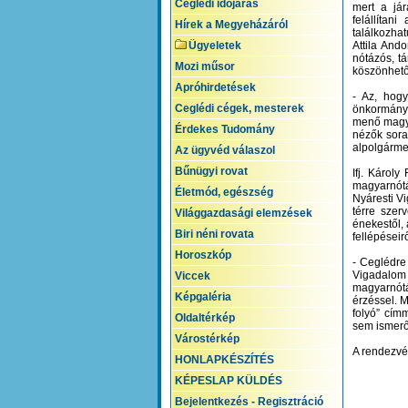
Ceglédi időjárás
mert a jár
felállítan
Hírek a Megyeházáról
találkozha
Ügyeletek
Attila And
nótázós, t
Mozi műsor
köszönhető
Apróhirdetések
- Az, hogy
Ceglédi cégek, mesterek
önkormányz
menő magya
Érdekes Tudomány
nézők sora
alpolgárme
Az ügyvéd válaszol
Bűnügyi rovat
Ifj. Károl
magyarnótá
Életmód, egészség
Nyáresti Vi
térre szer
Világgazdasági elemzések
énekestől,
Biri néni rovata
fellépéseirő
Horoszkóp
- Ceglédre
Vigadalom
Viccek
magyarnótá
Képgaléria
érzéssel. 
folyó” cím
Oldaltérkép
sem ismerő
Várostérkép
A rendezvé
HONLAPKÉSZÍTÉS
KÉPESLAP KÜLDÉS
Bejelentkezés - Regisztráció