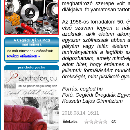
meghatározó szerepe volt 
diákjaival folyamatosan tartot
Az 1956-os forradalom 50. év
első szavam legyen a hál
azoknak, akik életem alko
egyszer szólhassak abban a
A Ceglédi Uránia Mozi
mai műsora
pályám vagy talán életem 
Ma már nincsenek előadások...
tanítványaimtól a legtöbb s
További előadások »
dolgozhattam, amely mindvég
adott hitet, hogy érdemes a 
pszichoforyou.hu
jellemük formálásáért munk
örökségét, mint pislákoló gye
Forrás: cegled.hu
Fotó: Ceglédi Öregdiák Egye
Kossuth Lajos Gimnázium
2018.08.14. 16:11
Értékelés:
0
/0