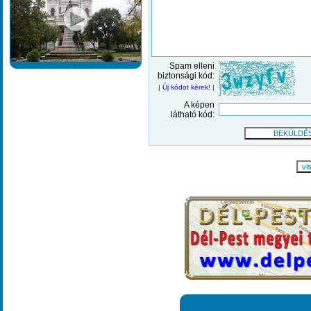
Spam elleni
biztonsági kód:
| Új kódot kérek! |
A képen
látható kód:
vi