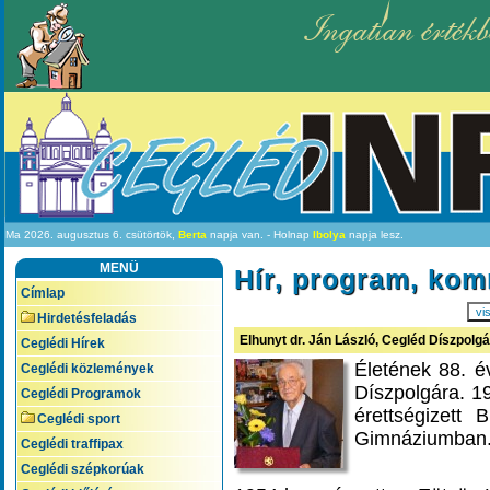
Ingatlan értékb
Ma 2026. augusztus 6. csütörtök,
Berta
napja van. - Holnap
Ibolya
napja lesz.
MENÜ
Hír, program, ko
Címlap
vi
Hirdetésfeladás
Elhunyt dr. Ján László, Cegléd Díszpolg
Ceglédi Hírek
Életének 88. é
Ceglédi közlemények
Díszpolgára.
19
Ceglédi Programok
érettségizett
Ceglédi sport
Gimnáziumban
Ceglédi traffipax
Ceglédi szépkorúak