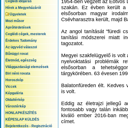
1954-ben végzett az Eötvös
Ceglédi időjárás
szakán. Ez évben került a
Hírek a Megyeházáról
elsősorban magyar irodalm
Ügyeletek
Csévharasztra került, majd B
Mozi műsor
Apróhirdetések
Az angol tanítását "füredi c
Ceglédi cégek, mesterek
tanítási módszerei miatt i
Érdekes Tudomány
tagozatot.
Az ügyvéd válaszol
Bűnügyi rovat
Megyei szakfelügyelő is volt
Életmód, egészség
nyelvoktatási problémák r
elsősorban a tehetséggo
Világgazdasági elemzések
tárgykörében. 63 évesen 199
Biri néni rovata
Horoszkóp
Balatonfüreden élt. Kedves 
Viccek
is volt.
Képgaléria
Oldaltérkép
Eddig az életrajzi jellegű 
Várostérkép
fontosabb vagy talán inkáb
HONLAPKÉSZÍTÉS
kiváló ember 2016-ban meg
KÉPESLAP KÜLDÉS
címet.
Bejelentkezés - Regisztráció