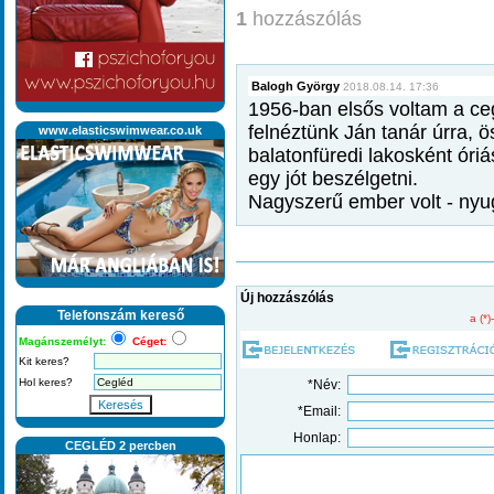
1
hozzászólás
Balogh György
2018.08.14. 17:36
1956-ban elsős voltam a c
felnéztünk Ján tanár úrra, 
www.elasticswimwear.co.uk
balatonfüredi lakosként óriá
egy jót beszélgetni.
Nagyszerű ember volt - ny
Új hozzászólás
Telefonszám kereső
a (*)
Magánszemélyt:
Céget:
Kit keres?
Hol keres?
*Név:
Keresés
*Email:
Honlap:
CEGLÉD 2 percben