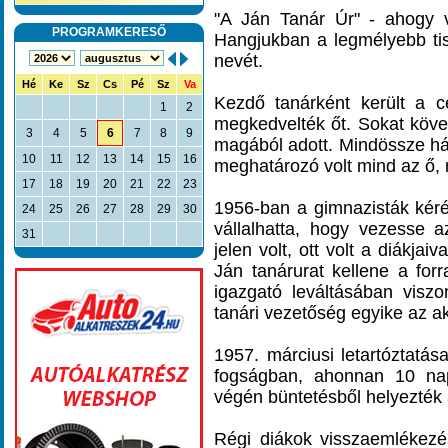
"A Ján Tanár Úr" - ahogy v
PROGRAMKERESŐ
Hangjukban a legmélyebb tisz
nevét.
Hé
Ke
Sz
Cs
Pé
Sz
Va
Kezdő tanárként került a 
1
2
megkedvelték őt. Sokat követ
3
4
5
6
7
8
9
magából adott. Mindössze há
10
11
12
13
14
15
16
meghatározó volt mind az ő, 
17
18
19
20
21
22
23
1956-ban a gimnazisták kérés
24
25
26
27
28
29
30
vállalhatta, hogy vezesse a
31
jelen volt, ott volt a diákjai
Ján tanárurat kellene a forr
igazgató leváltásában viszo
tanári vezetőség egyike az ak
1957. márciusi letartóztatás
fogságban, ahonnan 10 na
végén büntetésből helyezték 
Régi diákok visszaemlékezé